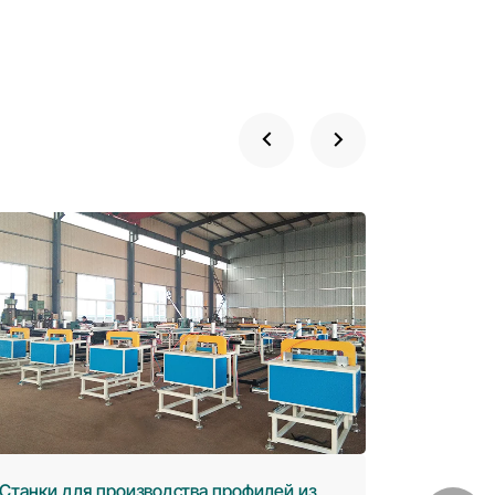
Станки для производства профилей из
Станк