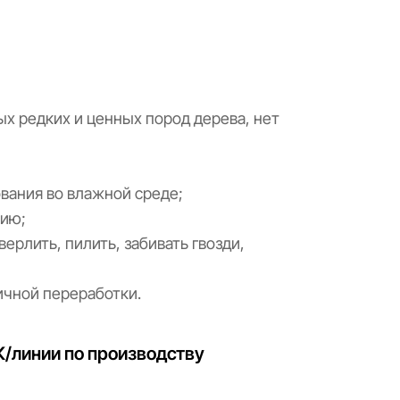
х редких и ценных пород дерева, нет
ования во влажной среде;
нию;
верлить, пилить, забивать гвозди,
ичной переработки.
К/линии по производству