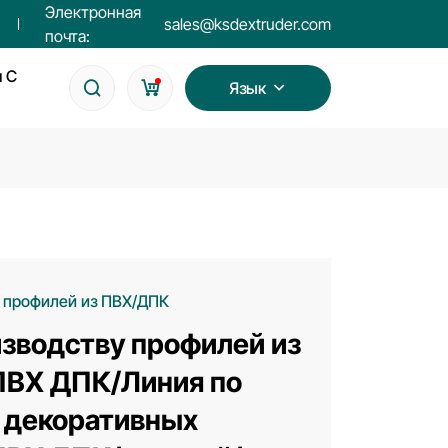
Электронная
sales@ksdextruder.com
почта:
я С
Язык
а профилей из ПВХ/ДПК
изводству профилей из
ПВХ ДПК/Линия по
 декоративных