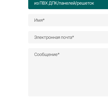
из ПВХ ДПК/панелей/решеток