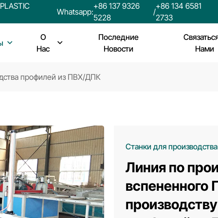
PLASTIC
+86 137 9326
+86 134 6581
Whatsapp:
/
5228
2733
О
Последние
Связатьс
ы
Нас
Новости
Нами
одства профилей из ПВХ/ДПК
Станки для производств
Линия по про
вспененного 
производству