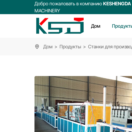
Добро пожаловать в компанию
KESHENGDA
MACHINERY
Дом
Продукт
Дом
Продукты
Станки для произв