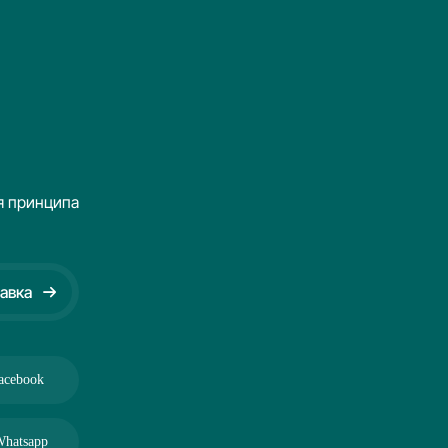
обеспечивает длительный срок
службы в сложных условиях.
я принципа
авка
acebook
hatsapp