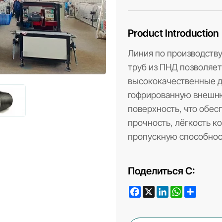
Product Introduction
Линия по производств
труб из ПНД позволяе
высококачественные 
гофрированную внешн
поверхность, что обе
прочность, лёгкость к
пропускную способнос
Поделиться С:
Facebook
X
LinkedIn
WhatsApp
Share