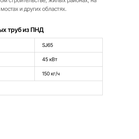
ом строительстве, жилых районах, на
мостах и других областях.
ых труб из ПНД
SJ65
45 кВт
150 кг/ч