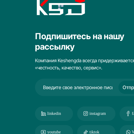
ежность.
Подпишитесь на нашу
рассылку
Компания Keshengda всегда придерживаетс
«честность, качество, сервис».
Отпр
linkedin
instagram
f
youtube
tiktok
W