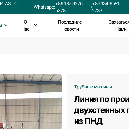
PLASTIC
+86 137 9326
+86 134 6581
Whatsapp:
/
5228
2733
О
Последние
Связатьс
ы
Нас
Новости
Нами
Трубные машины
Линия по про
двухстенных 
из ПНД