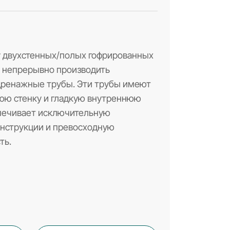
у двухстенных/полых гофрированных
т непрерывно производить
дренажные трубы. Эти трубы имеют
юю стенку и гладкую внутреннюю
спечивает исключительную
онструкции и превосходную
ть.