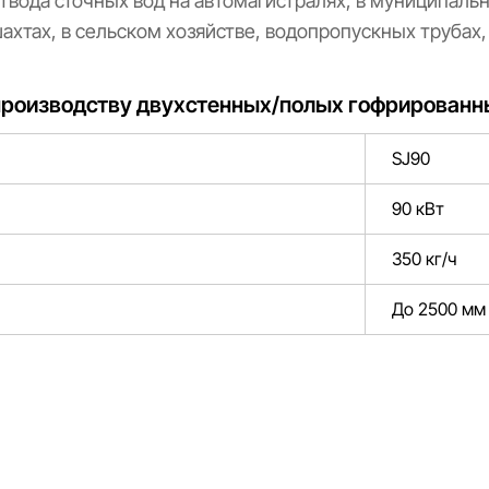
твода сточных вод на автомагистралях, в муниципальн
хтах, в сельском хозяйстве, водопропускных трубах, 
производству двухстенных/полых гофрированн
SJ90
90 кВт
350 кг/ч
До 2500 мм