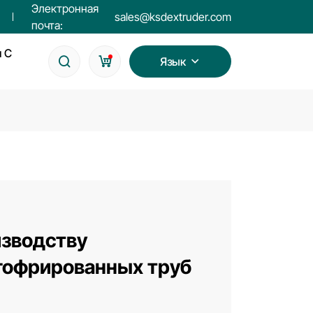
Электронная
sales@ksdextruder.com
почта:
я С
Язык
изводству
гофрированных труб