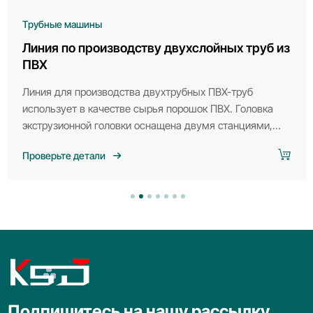
Трубные машины
Линия по производству двухслойных труб из
ПВХ
Линия для производства двухтрубных ПВХ-труб
использует в качестве сырья порошок ПВХ. Головка
экструзионной головки оснащена двумя станциями,
позволяющими одновременно экструдировать две
Проверьте детали
трубы из ПВХ. Она отличается высокой
эффективностью и компактной конструкцией, идеально
подходит для массового производства труб малого
диаметра.
Подпишитесь на нашу рассылку