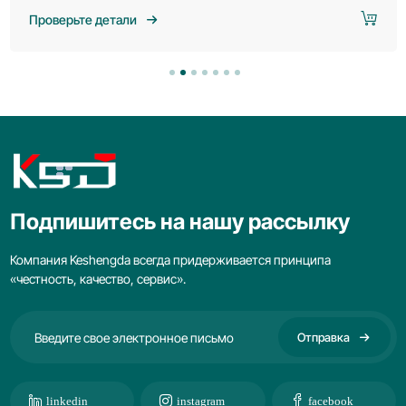
позволяющими одновременно экструдировать две
Проверьте детали
трубы из ПВХ. Она отличается высокой
эффективностью и компактной конструкцией, идеально
подходит для массового производства труб малого
диаметра.
Подпишитесь на нашу рассылку
Компания Keshengda всегда придерживается принципа
«честность, качество, сервис».
Отправка
linkedin
instagram
facebook