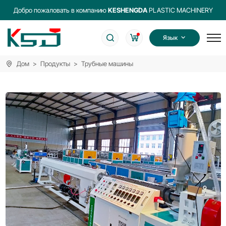
Добро пожаловать в компанию
KESHENGDA
PLASTIC MACHINERY
Язык
Дом
Продукты
Трубные машины