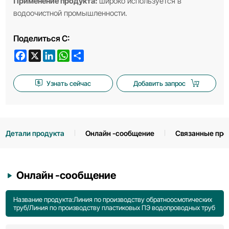
Применение продукта:
широко используется в
водоочистной промышленности.
Поделиться С:
Facebook
X
LinkedIn
WhatsApp
Share
Узнать сейчас
Добавить запрос
Детали продукта
Онлайн -сообщение
Связанные про
Онлайн -сообщение
Название продукта:Линия по производству обратноосмотических
труб/Линия по производству пластиковых ПЭ водопроводных труб